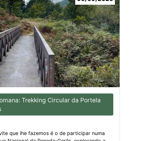
omana: Trekking Circular da Portela
s
ite que lhe fazemos é o de participar numa
que Nacional da Peneda-Gerês, explorando a