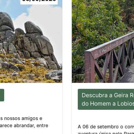
s
Descubra a Geira R
do Homem a Lobio
os nossos amigos e
parece abrandar, entre
A 06 de setembro o conv
aventura única pelo Par